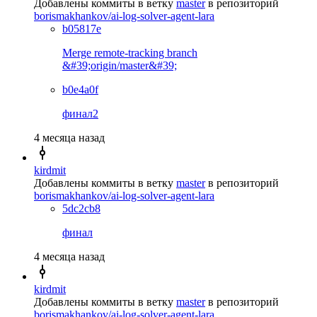
Добавлены коммиты в ветку
master
в репозиторий
borismakhankov/ai-log-solver-agent-lara
b05817e
Merge remote-tracking branch
&#39;origin/master&#39;
b0e4a0f
финал2
4 месяца назад
kirdmit
Добавлены коммиты в ветку
master
в репозиторий
borismakhankov/ai-log-solver-agent-lara
5dc2cb8
финал
4 месяца назад
kirdmit
Добавлены коммиты в ветку
master
в репозиторий
borismakhankov/ai-log-solver-agent-lara