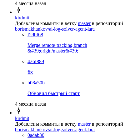
4 месяца назад
kirdmit
Добавлены коммиты в ветку
master
в репозиторий
borismakhankov/ai-log-solver-agent-lara
f59bf68
Merge remote-tracking branch
&#39;origin/master&#39;
426f889
fix
b08a50b
Обновил быстрый старт
4 месяца назад
kirdmit
Добавлены коммиты в ветку
master
в репозиторий
borismakhankov/ai-log-solver-agent-lara
0adab30