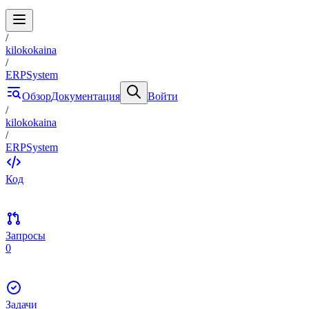
/
kilokokaina
/
ERPSystem
Обзор
Документация
Войти
/
kilokokaina
/
ERPSystem
Код
Запросы
0
Задачи