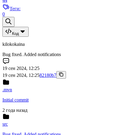
44
Теги:
0
Код
kilokokaina
Bug fixed. Added notifications
19 сен 2024, 12:25
19 сен 2024, 12:25
82180b7
.mvn
Initial commit
2 года назад
src
Bug fixed. Added notifications