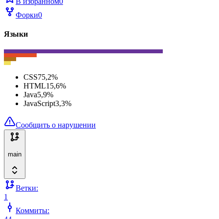
В избранном
0
Форки
0
Языки
CSS
75,2
%
HTML
15,6
%
Java
5,9
%
JavaScript
3,3
%
Сообщить о нарушении
main
Ветки:
1
Коммиты: