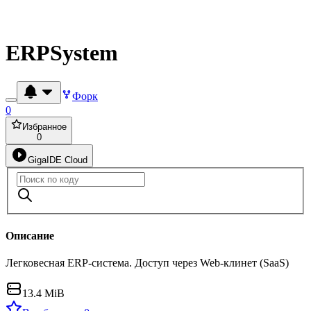
ERPSystem
Форк
0
Избранное
0
GigaIDE Cloud
Описание
Легковесная ERP-система. Доступ через Web-клинет (SaaS)
13.4 MiB