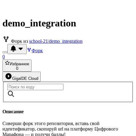
demo_integration
Форк из
school-21/demo_integration
Форк
0
Избранное
0
GigaIDE Cloud
Описание
Соверши форк этого репозитория, вставь свой
идентификатор, скопируй url на платформу Цифрового
Марафона — и получи баллы!