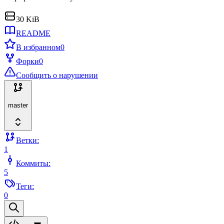
30 KiB
README
В избранном
0
Форки
0
Сообщить о нарушении
master
Ветки:
1
Коммиты:
5
Теги:
0