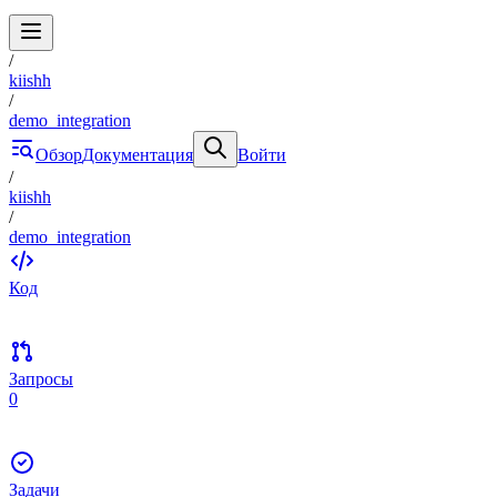
/
kiishh
/
demo_integration
Обзор
Документация
Войти
/
kiishh
/
demo_integration
Код
Запросы
0
Задачи