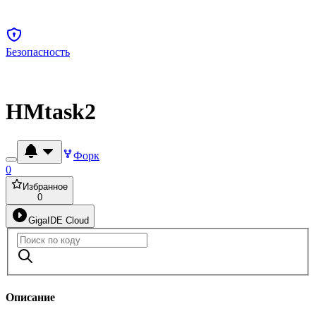
Безопасность
HMtask2
Форк
0
Избранное
0
GigaIDE Cloud
Описание