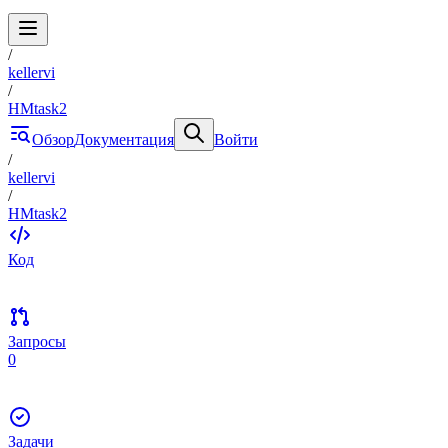
/
kellervi
/
HMtask2
Обзор
Документация
Войти
/
kellervi
/
HMtask2
Код
Запросы
0
Задачи