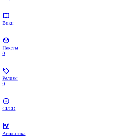
Вики
Пакеты
0
Релизы
0
CI/CD
Аналитика