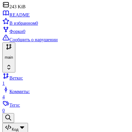
243 KiB
README
В избранном
0
Форки
0
Сообщить о нарушении
main
Ветки:
1
Коммиты:
4
Теги:
0
Код