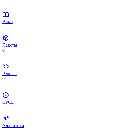
Вики
Пакеты
0
Релизы
0
CI/CD
Аналитика