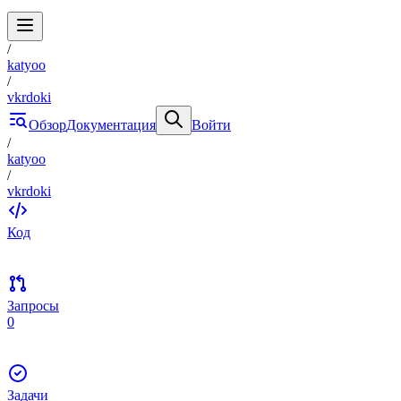
/
katyoo
/
vkrdoki
Обзор
Документация
Войти
/
katyoo
/
vkrdoki
Код
Запросы
0
Задачи