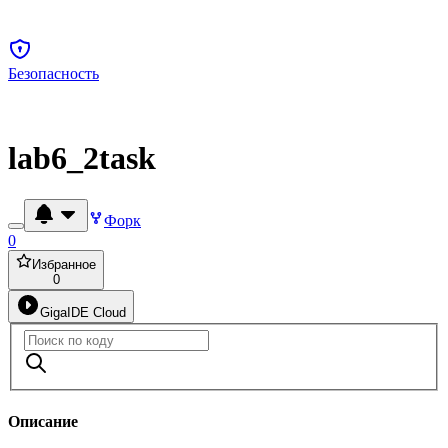
Безопасность
lab6_2task
Форк
0
Избранное
0
GigaIDE Cloud
Описание