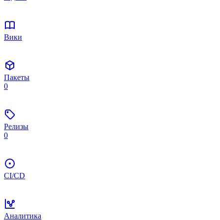
Вики
Пакеты
0
Релизы
0
CI/CD
Аналитика