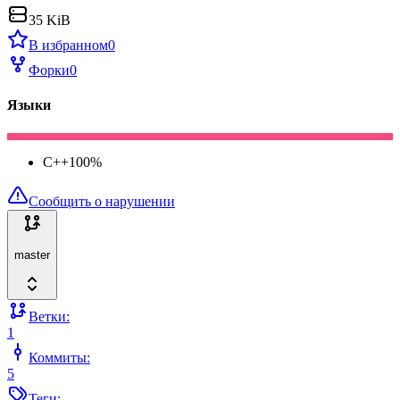
35 KiB
В избранном
0
Форки
0
Языки
C++
100
%
Сообщить о нарушении
master
Ветки:
1
Коммиты:
5
Теги: