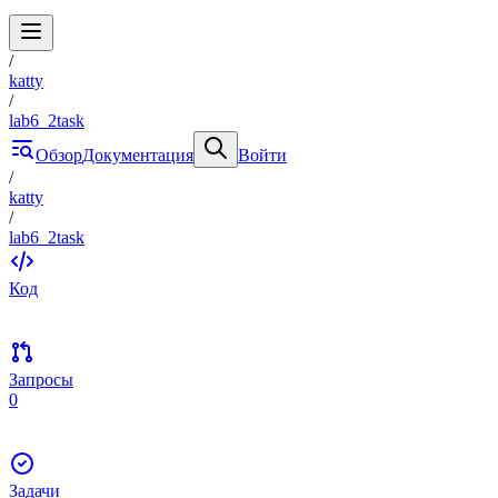
/
katty
/
lab6_2task
Обзор
Документация
Войти
/
katty
/
lab6_2task
Код
Запросы
0
Задачи