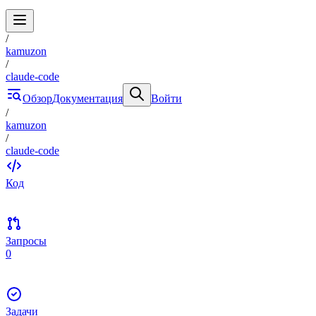
/
kamuzon
/
claude-code
Обзор
Документация
Войти
/
kamuzon
/
claude-code
Код
Запросы
0
Задачи