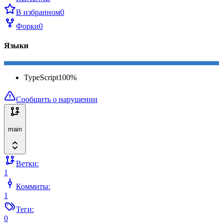
В избранном
0
Форки
0
Языки
TypeScript
100
%
Сообщить о нарушении
main
Ветки:
1
Коммиты:
1
Теги:
0