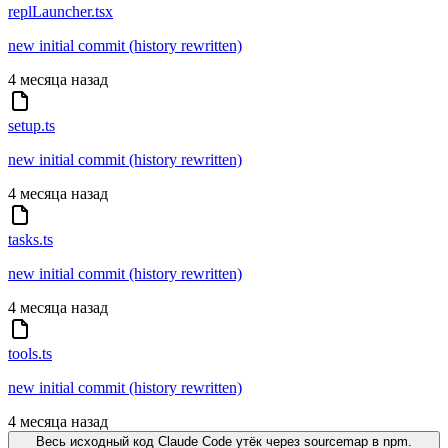
replLauncher.tsx
new initial commit (history rewritten)
4 месяца назад
setup.ts
new initial commit (history rewritten)
4 месяца назад
tasks.ts
new initial commit (history rewritten)
4 месяца назад
tools.ts
new initial commit (history rewritten)
4 месяца назад
Весь исходный код Claude Code утёк через sourcemap в npm.