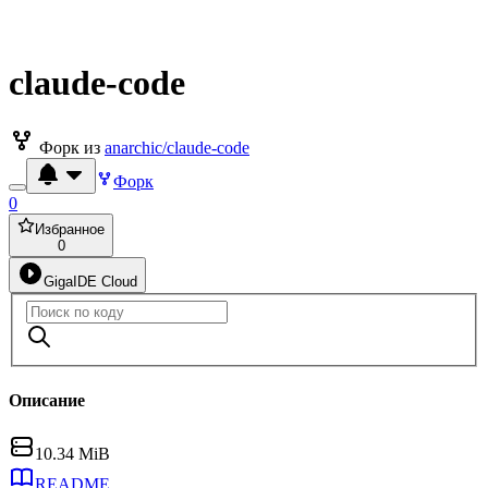
claude-code
Форк из
anarchic/claude-code
Форк
0
Избранное
0
GigaIDE Cloud
Описание
10.34 MiB
README