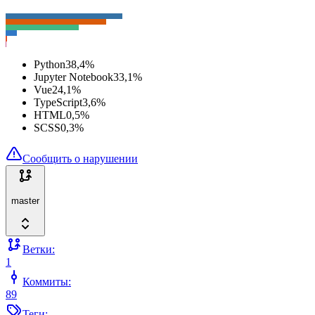
Python
38,4
%
Jupyter Notebook
33,1
%
Vue
24,1
%
TypeScript
3,6
%
HTML
0,5
%
SCSS
0,3
%
Сообщить о нарушении
master
Ветки:
1
Коммиты:
89
Теги: