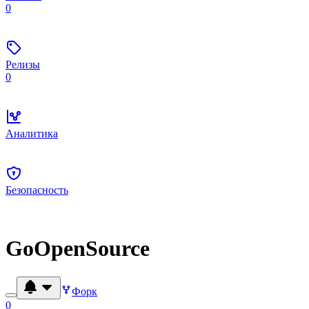
0
Релизы
0
Аналитика
Безопасность
GoOpenSource
Форк
0