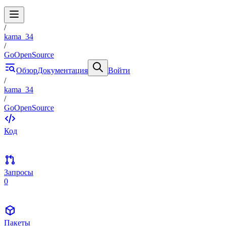
/
kama_34
/
GoOpenSource
Обзор
Документация
Войти
/
kama_34
/
GoOpenSource
Код
Запросы
0
Пакеты