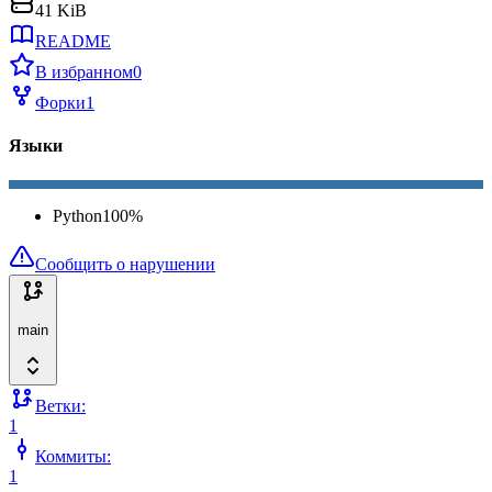
41 KiB
README
В избранном
0
Форки
1
Языки
Python
100
%
Сообщить о нарушении
main
Ветки:
1
Коммиты:
1