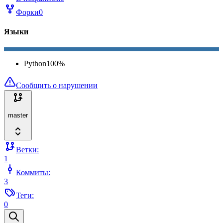
Форки
0
Языки
Python
100
%
Сообщить о нарушении
master
Ветки:
1
Коммиты:
3
Теги:
0