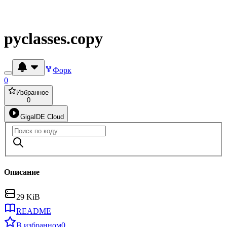
pyclasses.copy
Форк
0
Избранное
0
GigaIDE Cloud
Описание
29 KiB
README
В избранном
0