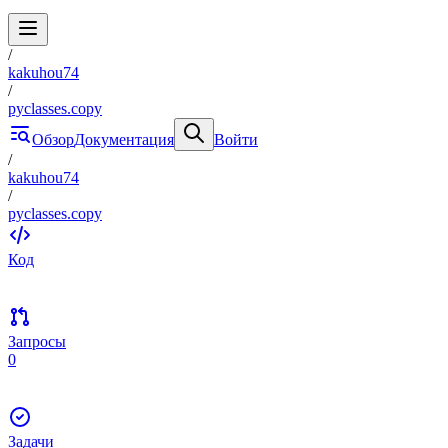
/
kakuhou74
/
pyclasses.copy
Обзор
Документация
Войти
/
kakuhou74
/
pyclasses.copy
Код
Запросы
0
Задачи