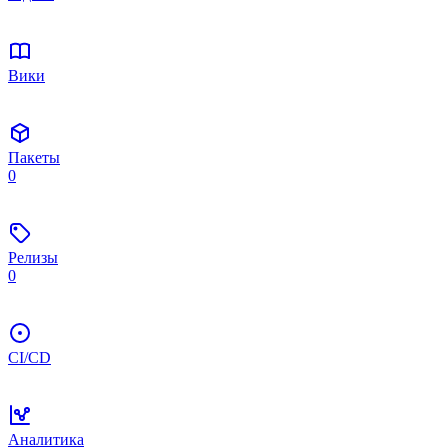
Вики
Пакеты
0
Релизы
0
CI/CD
Аналитика