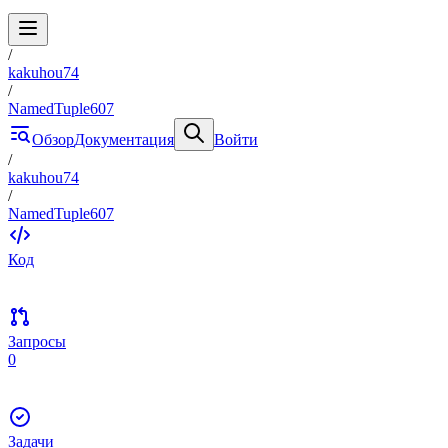
/
kakuhou74
/
NamedTuple607
Обзор
Документация
Войти
/
kakuhou74
/
NamedTuple607
Код
Запросы
0
Задачи