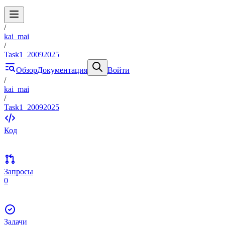
/
kai_mai
/
Task1_20092025
Обзор
Документация
Войти
/
kai_mai
/
Task1_20092025
Код
Запросы
0
Задачи