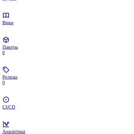
Вики
Пакеты
0
Релизы
0
CI/CD
Аналитика