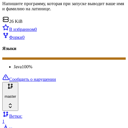
Напишите программу, которая при запуске выводит ваше имя
и фамилию на латинице.
26 KiB
В избранном
0
Форки
0
Языки
Java
100
%
Сообщить о нарушении
master
Ветки:
1