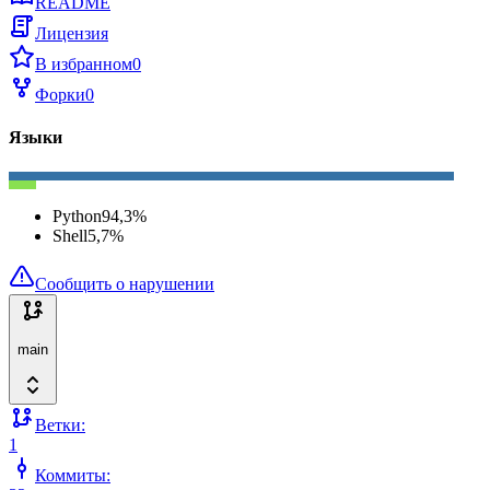
README
Лицензия
В избранном
0
Форки
0
Языки
Python
94,3
%
Shell
5,7
%
Сообщить о нарушении
main
Ветки:
1
Коммиты: