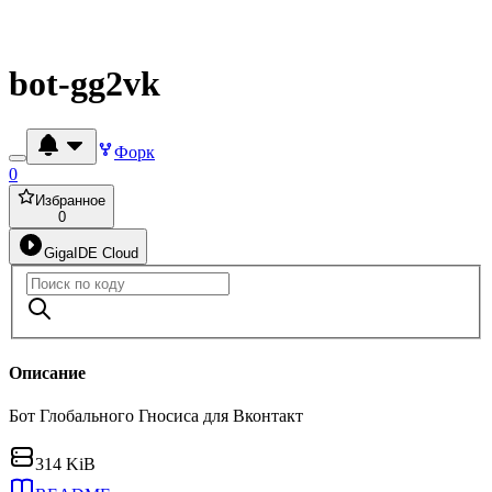
bot-gg2vk
Форк
0
Избранное
0
GigaIDE Cloud
Описание
Бот Глобального Гносиса для Вконтакт
314 KiB