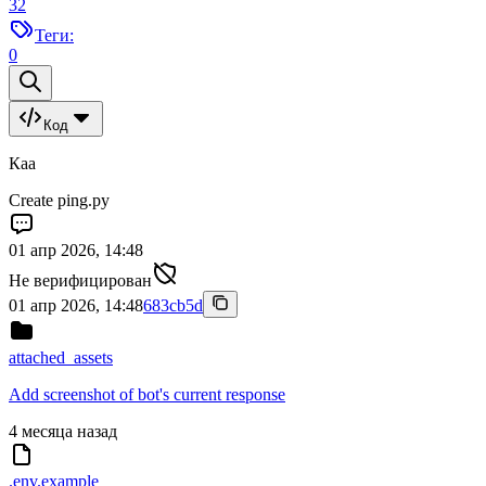
32
Теги:
0
Код
Каа
Create ping.ру
01 апр 2026, 14:48
Не верифицирован
01 апр 2026, 14:48
683cb5d
attached_assets
Add screenshot of bot's current response
4 месяца назад
.env.example