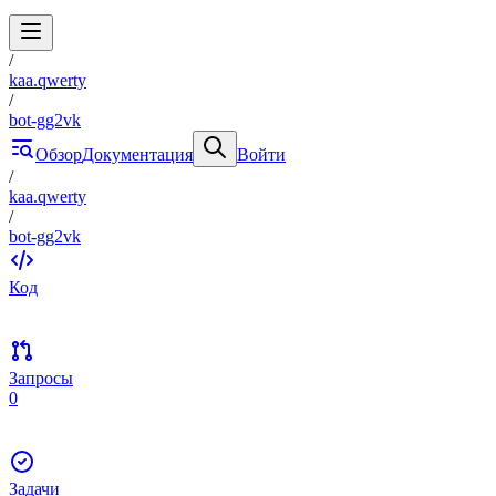
/
kaa.qwerty
/
bot-gg2vk
Обзор
Документация
Войти
/
kaa.qwerty
/
bot-gg2vk
Код
Запросы
0
Задачи