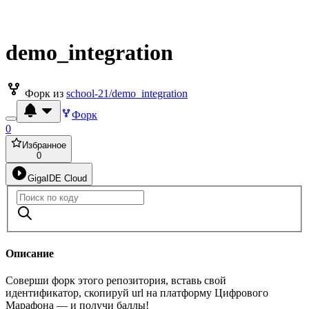
demo_integration
Форк из
school-21/demo_integration
Форк
0
Избранное
0
GigaIDE Cloud
Описание
Соверши форк этого репозитория, вставь свой
идентификатор, скопируй url на платформу Цифрового
Марафона — и получи баллы!