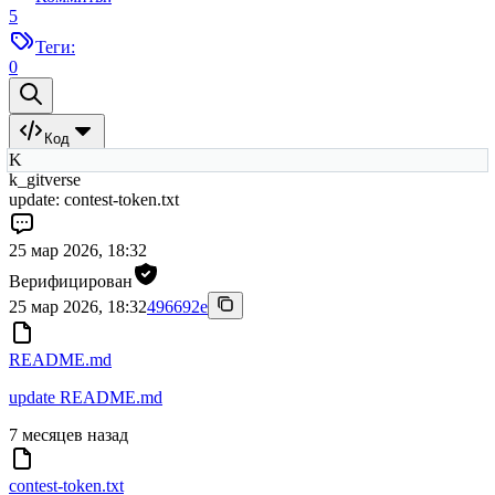
5
Теги:
0
Код
K
k_gitverse
update: contest-token.txt
25 мар 2026, 18:32
Верифицирован
25 мар 2026, 18:32
496692e
README.md
update README.md
7 месяцев назад
contest-token.txt