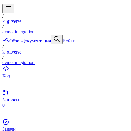
/
k_gitverse
/
demo_integration
Обзор
Документация
Войти
/
k_gitverse
/
demo_integration
Код
Запросы
0
Задачи