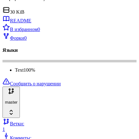
30 KiB
README
В избранном
0
Форки
0
Языки
Text
100
%
Сообщить о нарушении
master
Ветки:
1
Коммиты: