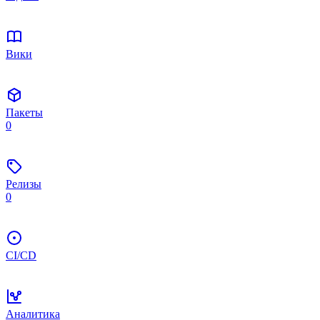
Вики
Пакеты
0
Релизы
0
CI/CD
Аналитика