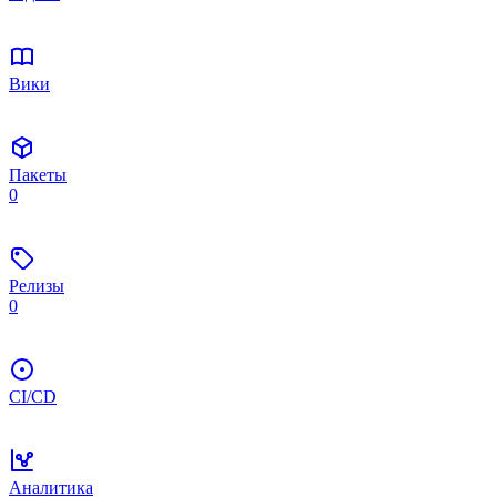
Вики
Пакеты
0
Релизы
0
CI/CD
Аналитика