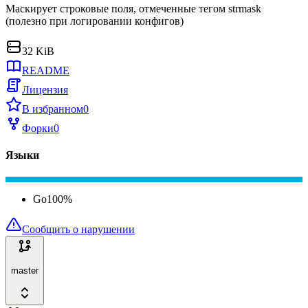
Маскирует строковые поля, отмеченные тегом strmask
(полезно при логировании конфигов)
32 KiB
README
Лицензия
В избранном
0
Форки
0
Языки
Go
100
%
Сообщить о нарушении
master