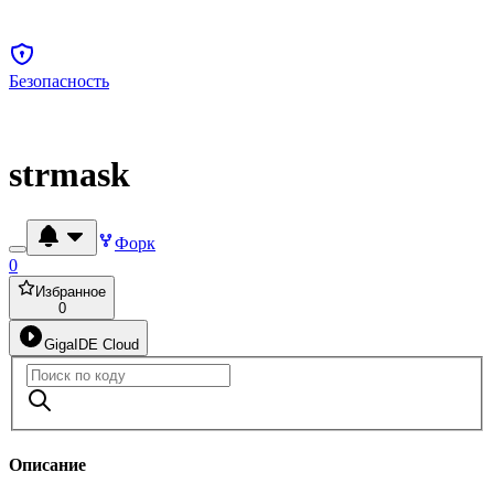
Безопасность
strmask
Форк
0
Избранное
0
GigaIDE Cloud
Описание