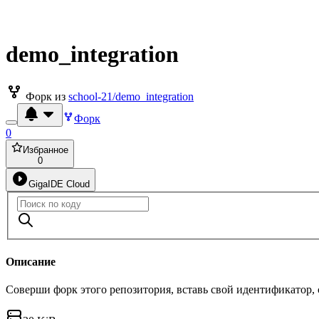
demo_integration
Форк из
school-21/demo_integration
Форк
0
Избранное
0
GigaIDE Cloud
Описание
Соверши форк этого репозитория, вставь свой идентификатор,