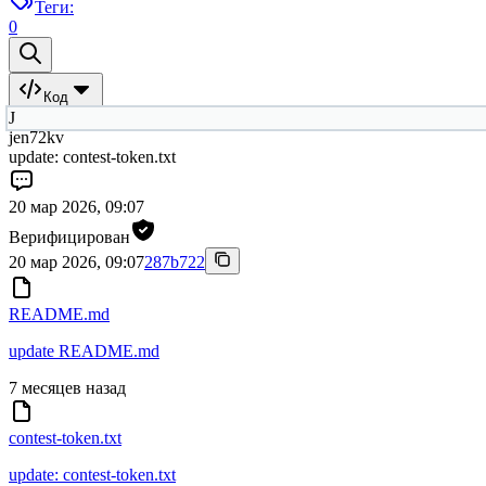
Теги:
0
Код
J
jen72kv
update: contest-token.txt
20 мар 2026, 09:07
Верифицирован
20 мар 2026, 09:07
287b722
README.md
update README.md
7 месяцев назад
contest-token.txt
update: contest-token.txt