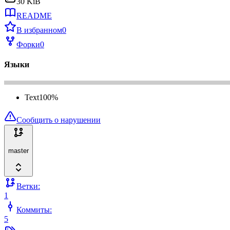
30 KiB
README
В избранном
0
Форки
0
Языки
Text
100
%
Сообщить о нарушении
master
Ветки:
1
Коммиты:
5