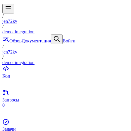
/
jen72kv
/
demo_integration
Обзор
Документация
Войти
/
jen72kv
/
demo_integration
Код
Запросы
0
Задачи