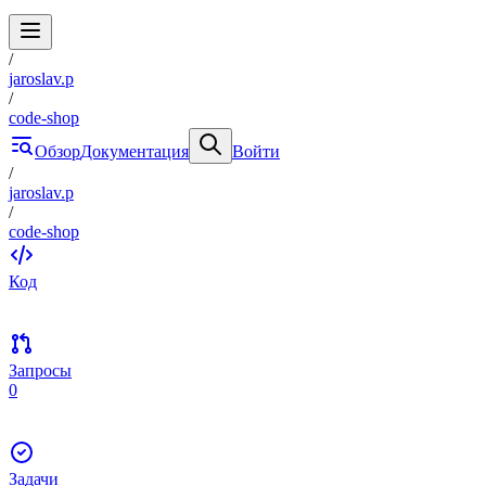
/
jaroslav.p
/
code-shop
Обзор
Документация
Войти
/
jaroslav.p
/
code-shop
Код
Запросы
0
Задачи