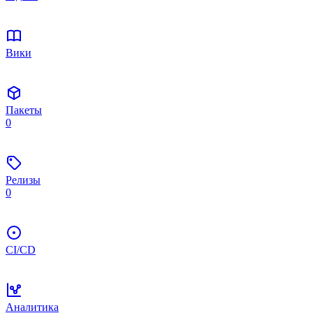
Вики
Пакеты
0
Релизы
0
CI/CD
Аналитика