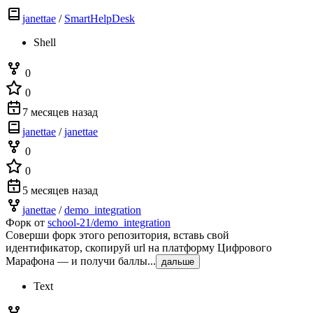
janettae
/
SmartHelpDesk
Shell
0
0
7 месяцев назад
janettae
/
janettae
0
0
5 месяцев назад
janettae
/
demo_integration
Форк от
school-21/demo_integration
Соверши форк этого репозитория, вставь свой
идентификатор, скопируй url на платформу Цифрового
Марафона — и получи баллы...
дальше
Text