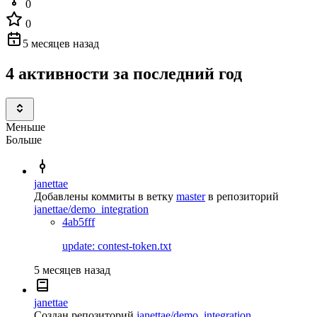
0
0
5 месяцев назад
4 активности за последний год
Меньше
Больше
janettae
Добавлены коммиты в ветку
master
в репозиторий
janettae/demo_integration
4ab5fff
update: contest-token.txt
5 месяцев назад
janettae
Создан репозиторий
janettae/demo_integration