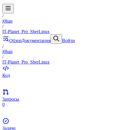
/
j0han
/
IT-Planet_Pro_SberLinux
Обзор
Документация
Войти
/
j0han
/
IT-Planet_Pro_SberLinux
Код
Запросы
0
Задачи