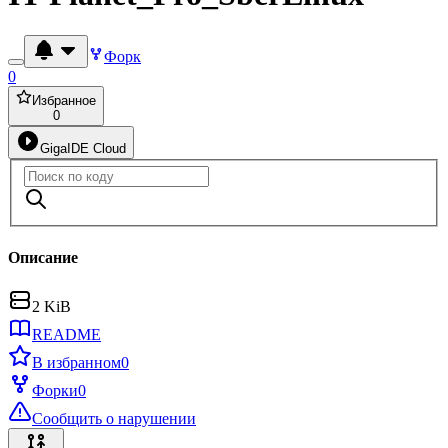
Форк
0
Избранное
0
GigaIDE Cloud
Описание
2 KiB
README
В избранном
0
Форки
0
Сообщить о нарушении