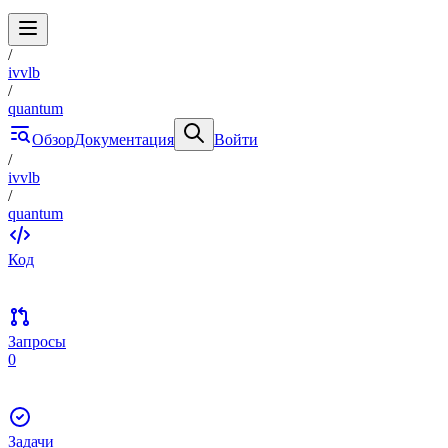
/
ivvlb
/
quantum
Обзор
Документация
Войти
/
ivvlb
/
quantum
Код
Запросы
0
Задачи