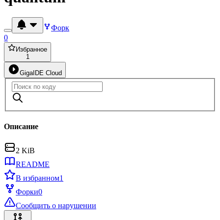
Форк
0
Избранное
1
GigaIDE Cloud
Описание
2 KiB
README
В избранном
1
Форки
0
Сообщить о нарушении