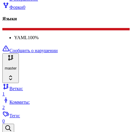
Форки
0
Языки
YAML
100
%
Сообщить о нарушении
master
Ветки:
1
Коммиты:
2
Теги:
0