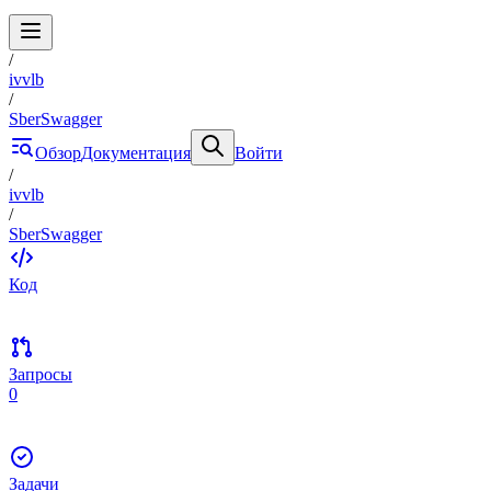
/
ivvlb
/
SberSwagger
Обзор
Документация
Войти
/
ivvlb
/
SberSwagger
Код
Запросы
0
Задачи