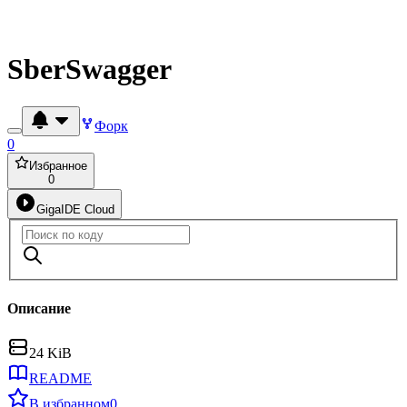
SberSwagger
Форк
0
Избранное
0
GigaIDE Cloud
Описание
24 KiB
README
В избранном
0