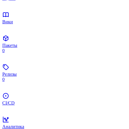
Вики
Пакеты
0
Релизы
0
CI/CD
Аналитика