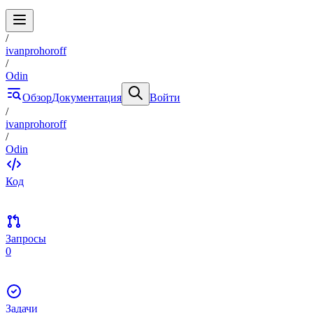
/
ivanprohoroff
/
Odin
Обзор
Документация
Войти
/
ivanprohoroff
/
Odin
Код
Запросы
0
Задачи