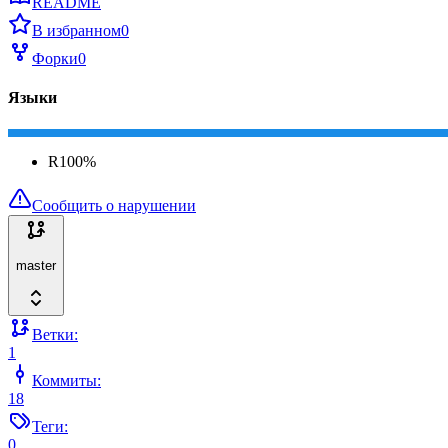
README
В избранном
0
Форки
0
Языки
R
100
%
Сообщить о нарушении
master
Ветки:
1
Коммиты:
18
Теги:
0