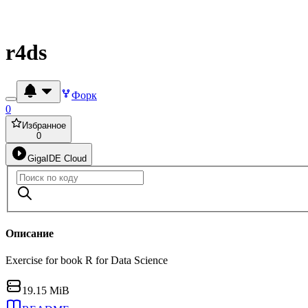
r4ds
Форк
0
Избранное
0
GigaIDE Cloud
Описание
Exercise for book R for Data Science
19.15 MiB