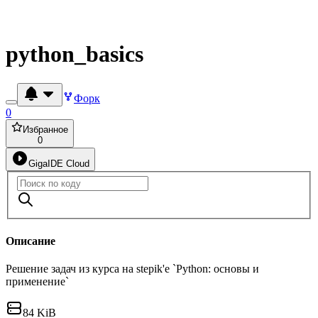
python_basics
Форк
0
Избранное
0
GigaIDE Cloud
Описание
Решение задач из курса на stepik'е `Python: основы и
применение`
84 KiB