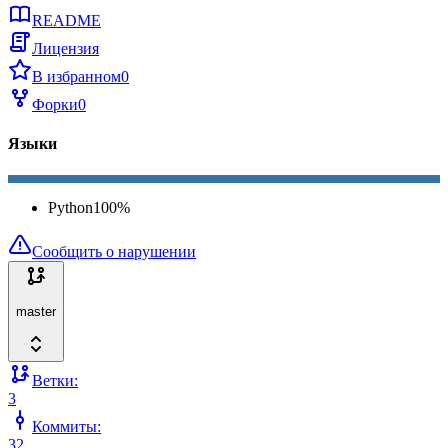
README
Лицензия
В избранном
0
Форки
0
Языки
Python
100
%
Сообщить о нарушении
master
Ветки:
3
Коммиты:
32