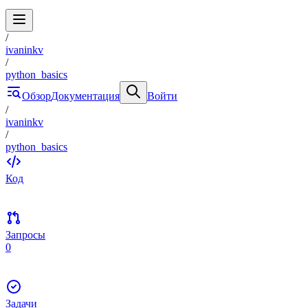
/
ivaninkv
/
python_basics
Обзор
Документация
Войти
/
ivaninkv
/
python_basics
Код
Запросы
0
Задачи