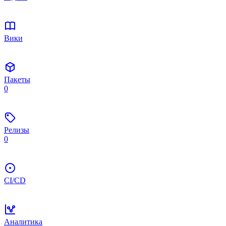
Вики
Пакеты
0
Релизы
0
CI/CD
Аналитика