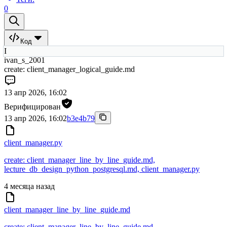
0
Код
I
ivan_s_2001
create: client_manager_logical_guide.md
13 апр 2026, 16:02
Верифицирован
13 апр 2026, 16:02
b3e4b79
client_manager.py
create: client_manager_line_by_line_guide.md,
lecture_db_design_python_postgresql.md, client_manager.py
4 месяца назад
client_manager_line_by_line_guide.md
create: client_manager_line_by_line_guide.md,