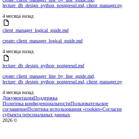
lecture_db_design_python_postgresql.md, client_manager.py
4 месяца назад
client_manager_logical_guide.md
create: client_manager_logical_guide.md
4 месяца назад
lecture_db_design_python_postgresql.md
create: client_manager_line_by_line_guide.md,
lecture_db_design_python_postgresql.md, client_manager.py
4 месяца назад
Документация
Поддержка
Политика конфиденциальности
Пользовательское
соглашение
Политика использования «cookies»
Согласие
субъекта персональных данных
2026
©