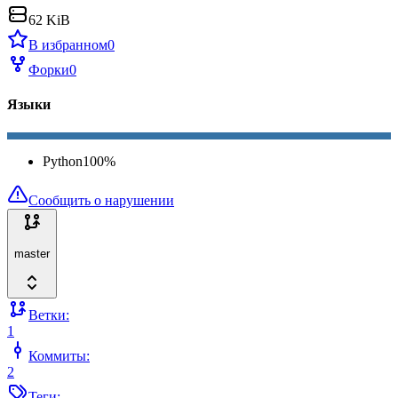
62 KiB
В избранном
0
Форки
0
Языки
Python
100
%
Сообщить о нарушении
master
Ветки:
1
Коммиты:
2
Теги: