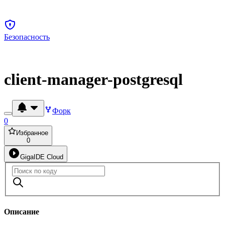
Безопасность
client-manager-postgresql
Форк
0
Избранное
0
GigaIDE Cloud
Описание