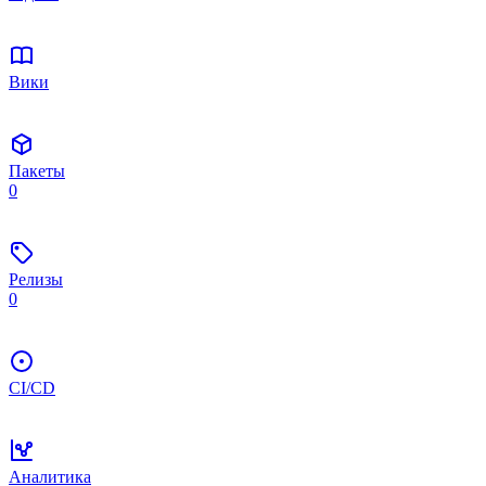
Вики
Пакеты
0
Релизы
0
CI/CD
Аналитика