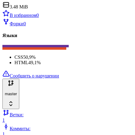
3.48 MiB
В избранном
0
Форки
0
Языки
CSS
50,9
%
HTML
49,1
%
Сообщить о нарушении
master
Ветки:
1
Коммиты:
1