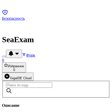
Безопасность
SeaExam
Форк
0
Избранное
0
GigaIDE Cloud
Описание