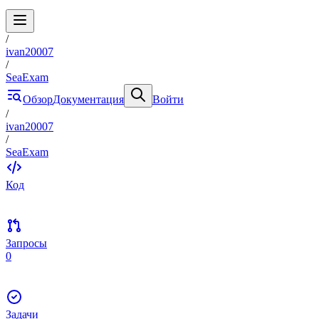
/
ivan20007
/
SeaExam
Обзор
Документация
Войти
/
ivan20007
/
SeaExam
Код
Запросы
0
Задачи