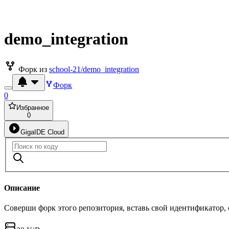
demo_integration
Форк из
school-21/demo_integration
Форк
0
Избранное
0
GigaIDE Cloud
Описание
Соверши форк этого репозитория, вставь свой идентификатор,