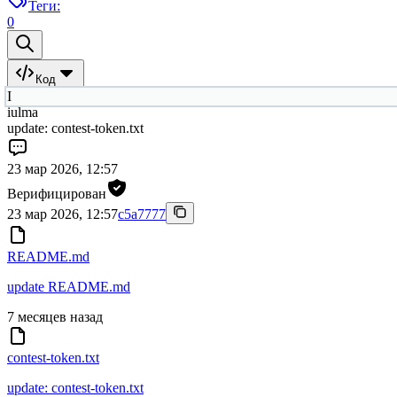
Теги:
0
Код
I
iulma
update: contest-token.txt
23 мар 2026, 12:57
Верифицирован
23 мар 2026, 12:57
c5a7777
README.md
update README.md
7 месяцев назад
contest-token.txt
update: contest-token.txt