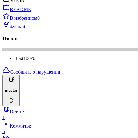
30 KiB
README
В избранном
0
Форки
0
Языки
Text
100
%
Сообщить о нарушении
master
Ветки:
1
Коммиты:
5