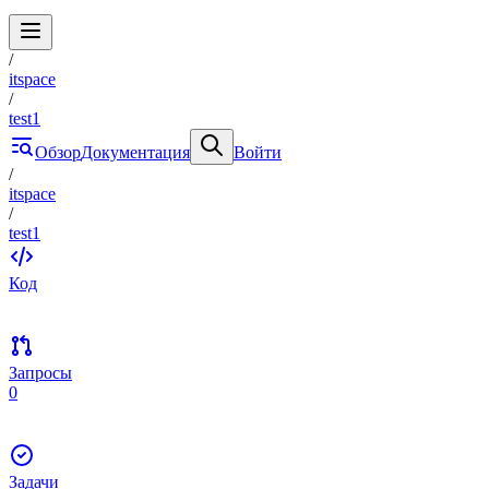
/
itspace
/
test1
Обзор
Документация
Войти
/
itspace
/
test1
Код
Запросы
0
Задачи