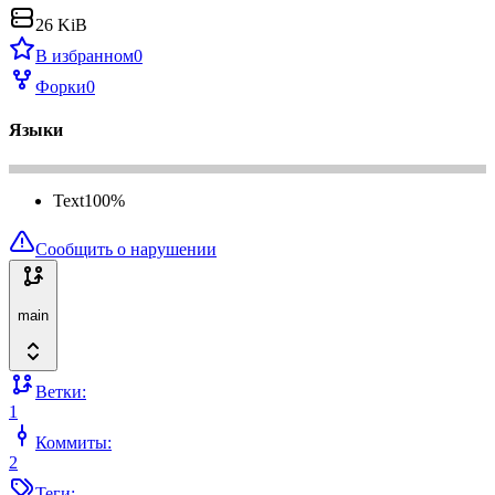
26 KiB
В избранном
0
Форки
0
Языки
Text
100
%
Сообщить о нарушении
main
Ветки:
1
Коммиты:
2
Теги: