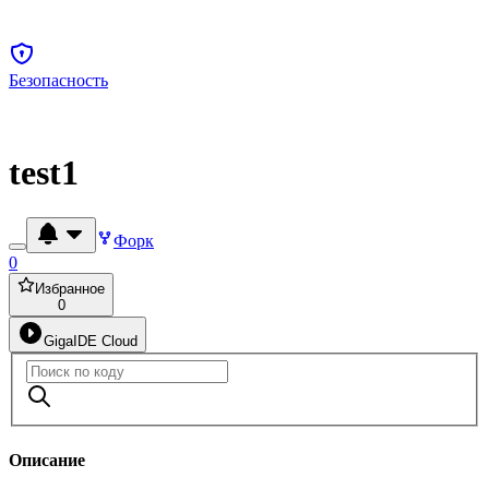
Безопасность
test1
Форк
0
Избранное
0
GigaIDE Cloud
Описание