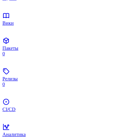
Вики
Пакеты
0
Релизы
0
CI/CD
Аналитика