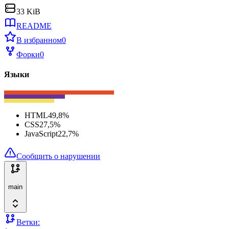
33 KiB
README
В избранном
0
Форки
0
Языки
HTML
49,8
%
CSS
27,5
%
JavaScript
22,7
%
Сообщить о нарушении
main
Ветки: