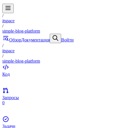
/
itspace
/
simple-blog-platform
Обзор
Документация
Войти
/
itspace
/
simple-blog-platform
Код
Запросы
0
Задачи