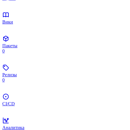
Вики
Пакеты
0
Релизы
0
CI/CD
Аналитика