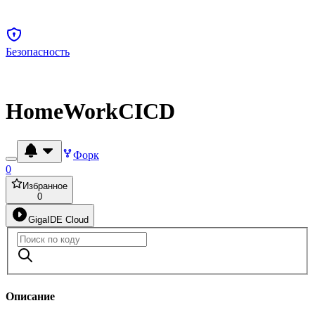
Безопасность
HomeWorkCICD
Форк
0
Избранное
0
GigaIDE Cloud
Описание