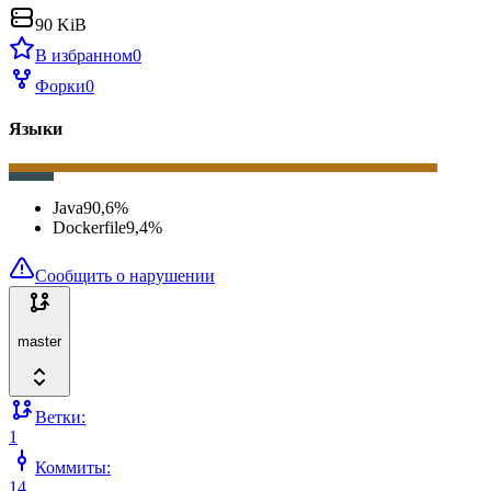
90 KiB
В избранном
0
Форки
0
Языки
Java
90,6
%
Dockerfile
9,4
%
Сообщить о нарушении
master
Ветки:
1
Коммиты:
14