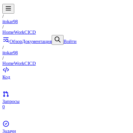
/
itokar98
/
HomeWorkCICD
Обзор
Документация
Войти
/
itokar98
/
HomeWorkCICD
Код
Запросы
0
Задачи