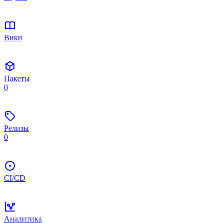
Вики
Пакеты
0
Релизы
0
CI/CD
Аналитика