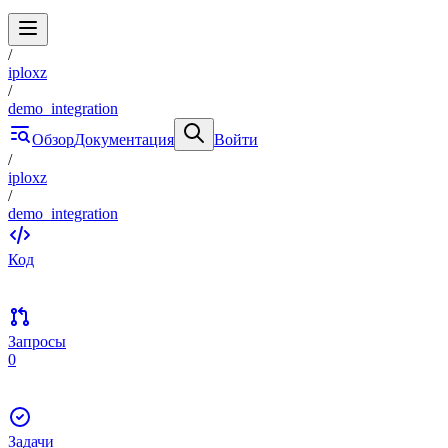
/
iploxz
/
demo_integration
Обзор
Документация
Войти
/
iploxz
/
demo_integration
Код
Запросы
0
Задачи