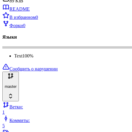
89 KiB
README
В избранном
0
Форки
0
Языки
Text
100
%
Сообщить о нарушении
master
Ветки:
1
Коммиты:
5