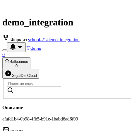
demo_integration
Форк из
school-21/demo_integration
Форк
0
Избранное
0
GigaIDE Cloud
Описание
afafd1b4-0b98-4fb5-b91e-1babd6ad6f09