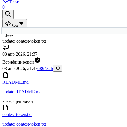
Теги:
0
Код
I
iploxz
update: contest-token.txt
03 апр 2026, 21:37
Верифицирован
03 апр 2026, 21:37
68643ab
README.md
update README.md
7 месяцев назад
contest-token.txt
update: contest-token.txt