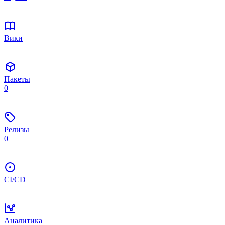
Вики
Пакеты
0
Релизы
0
CI/CD
Аналитика