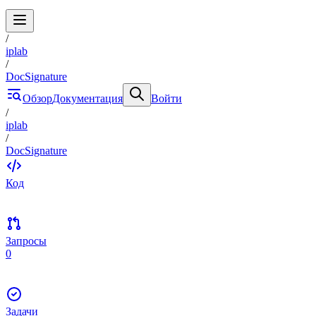
/
iplab
/
DocSignature
Обзор
Документация
Войти
/
iplab
/
DocSignature
Код
Запросы
0
Задачи