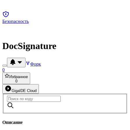
Безопасность
DocSignature
Форк
0
Избранное
0
GigaIDE Cloud
Описание