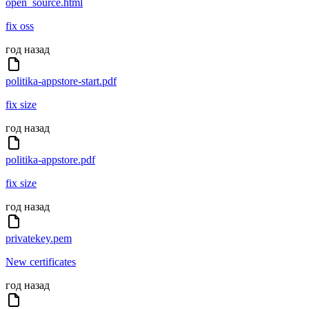
open_source.html
fix oss
год назад
politika-appstore-start.pdf
fix size
год назад
politika-appstore.pdf
fix size
год назад
privatekey.pem
New certificates
год назад