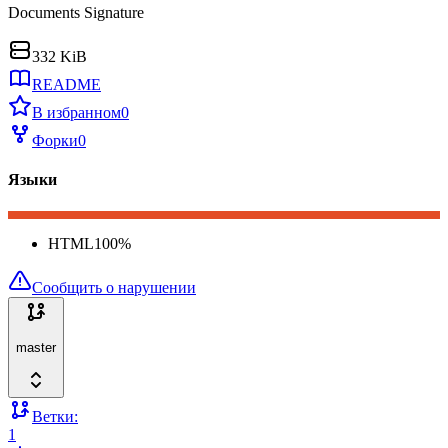
Documents Signature
332 KiB
README
В избранном
0
Форки
0
Языки
HTML
100
%
Сообщить о нарушении
master
Ветки:
1