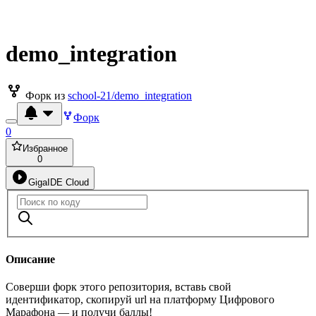
demo_integration
Форк из
school-21/demo_integration
Форк
0
Избранное
0
GigaIDE Cloud
Описание
Соверши форк этого репозитория, вставь свой
идентификатор, скопируй url на платформу Цифрового
Марафона — и получи баллы!