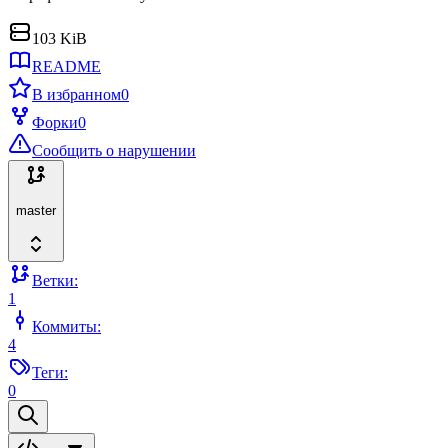
103 KiB
README
В избранном
0
Форки
0
Сообщить о нарушении
master
Ветки:
1
Коммиты:
4
Теги:
0