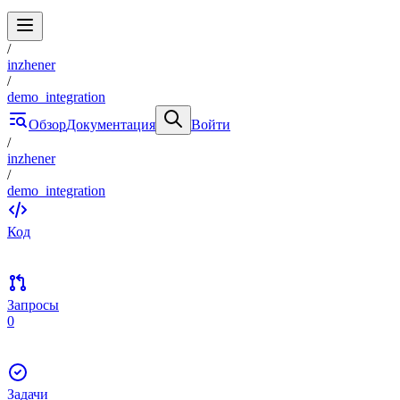
/
inzhener
/
demo_integration
Обзор
Документация
Войти
/
inzhener
/
demo_integration
Код
Запросы
0
Задачи