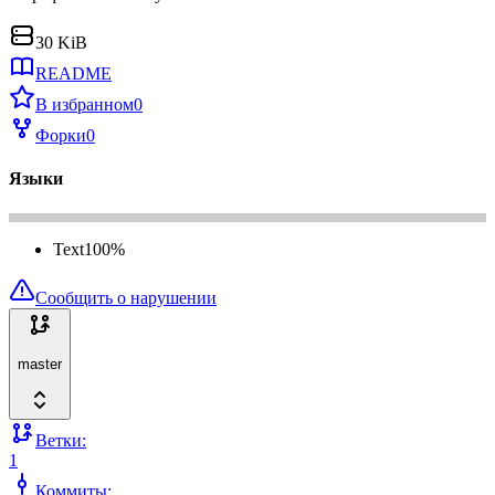
30 KiB
README
В избранном
0
Форки
0
Языки
Text
100
%
Сообщить о нарушении
master
Ветки:
1
Коммиты: