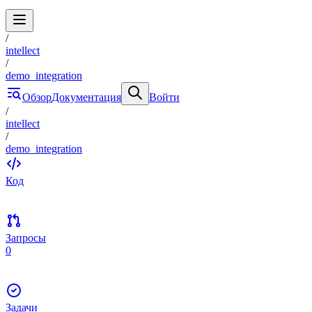
/
intellect
/
demo_integration
Обзор
Документация
Войти
/
intellect
/
demo_integration
Код
Запросы
0
Задачи