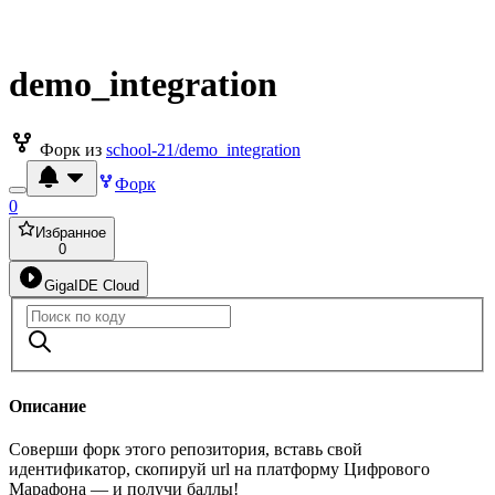
demo_integration
Форк из
school-21/demo_integration
Форк
0
Избранное
0
GigaIDE Cloud
Описание
Соверши форк этого репозитория, вставь свой
идентификатор, скопируй url на платформу Цифрового
Марафона — и получи баллы!