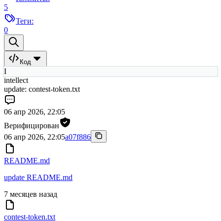
5
Теги:
0
Код
I
intellect
update: contest-token.txt
06 апр 2026, 22:05
Верифицирован
06 апр 2026, 22:05
a07f886
README.md
update README.md
7 месяцев назад
contest-token.txt