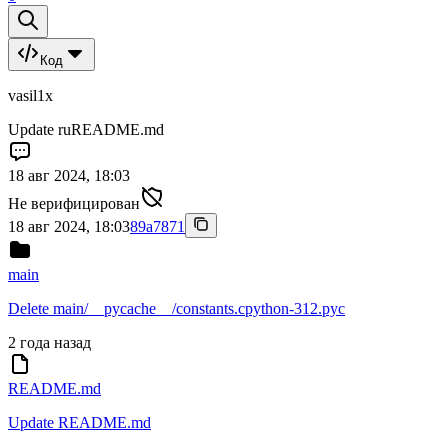
Код
vasil1x
Update ruREADME.md
18 авг 2024, 18:03
Не верифицирован
18 авг 2024, 18:03
89a7871
main
Delete main/__pycache__/constants.cpython-312.pyc
2 года назад
README.md
Update README.md