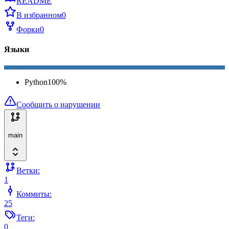
README
В избранном
0
Форки
0
Языки
Python
100
%
Сообщить о нарушении
main
Ветки:
1
Коммиты:
25
Теги:
0