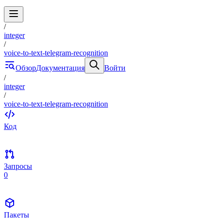
/
integer
/
voice-to-text-telegram-recognition
Обзор
Документация
Войти
/
integer
/
voice-to-text-telegram-recognition
Код
Запросы
0
Пакеты