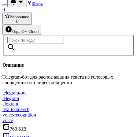
Форк
0
Избранное
0
GigaIDE Cloud
Описание
Telegram-бот для распознавания текста из голосовых
сообщений или видеосообщений
telegram-bot
telegram
aiogram
text-to-speech
voice-recognition
voice
760 KiB