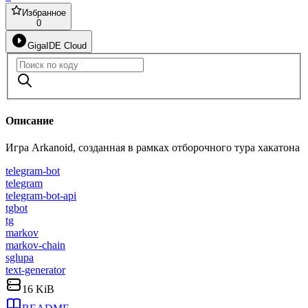
Избранное
0
GigaIDE Cloud
Описание
Игра Arkanoid, созданная в рамках отборочного тура хакатона
telegram-bot
telegram
telegram-bot-api
tgbot
tg
markov
markov-chain
sglupa
text-generator
16 KiB