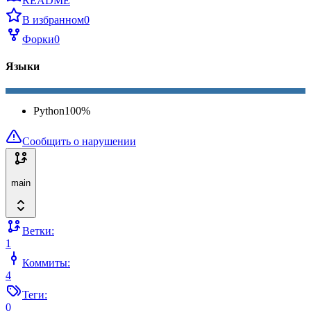
README
В избранном
0
Форки
0
Языки
Python
100
%
Сообщить о нарушении
main
Ветки:
1
Коммиты:
4
Теги:
0