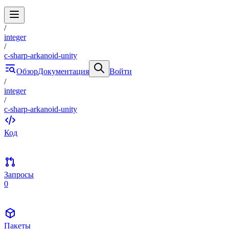
/
integer
/
c-sharp-arkanoid-unity
Обзор
Документация
Войти
/
integer
/
c-sharp-arkanoid-unity
Код
Запросы
0
Пакеты