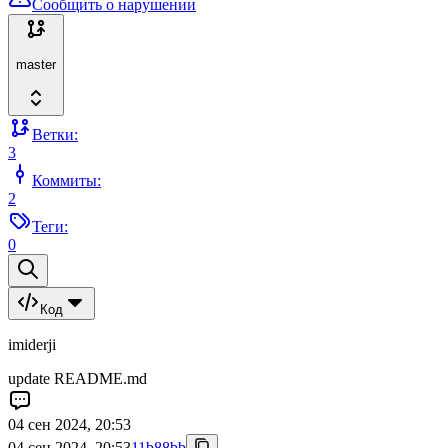
Сообщить о нарушении
master
Ветки:
3
Коммиты:
2
Теги:
0
Код
imiderji
update README.md
04 сен 2024, 20:53
04 сен 2024, 20:53
11b88bb