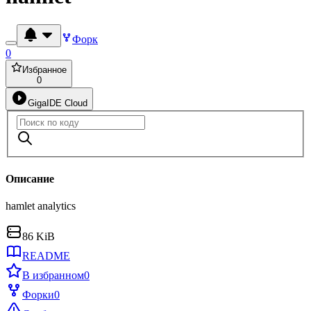
Форк
0
Избранное
0
GigaIDE Cloud
Описание
hamlet analytics
86 KiB
README
В избранном
0
Форки
0