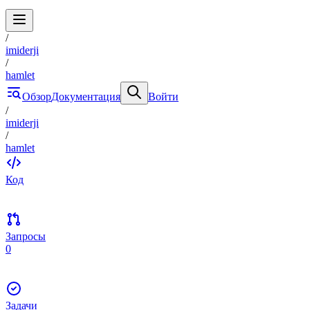
/
imiderji
/
hamlet
Обзор
Документация
Войти
/
imiderji
/
hamlet
Код
Запросы
0
Задачи