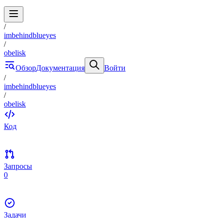
/
imbehindblueyes
/
obelisk
Обзор
Документация
Войти
/
imbehindblueyes
/
obelisk
Код
Запросы
0
Задачи