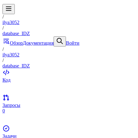
/
ilya3052
/
database_IDZ
Обзор
Документация
Войти
/
ilya3052
/
database_IDZ
Код
Запросы
0
Задачи