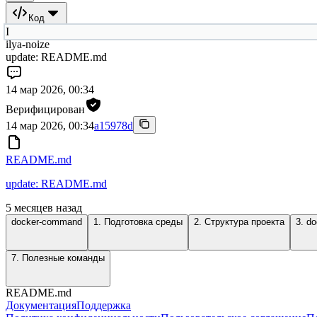
Код
I
ilya-noize
update: README.md
14 мар 2026, 00:34
Верифицирован
14 мар 2026, 00:34
a15978d
README.md
update: README.md
5 месяцев назад
docker-command
1. Подготовка среды
2. Структура проекта
3. d
7. Полезные команды
README.md
Документация
Поддержка