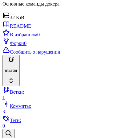
Основные команды докера
32 KiB
README
В избранном
0
Форки
0
Сообщить о нарушении
master
Ветки:
1
Коммиты:
3
Теги:
0