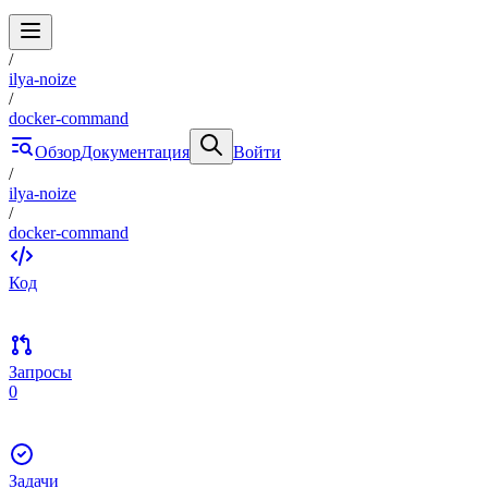
/
ilya-noize
/
docker-command
Обзор
Документация
Войти
/
ilya-noize
/
docker-command
Код
Запросы
0
Задачи