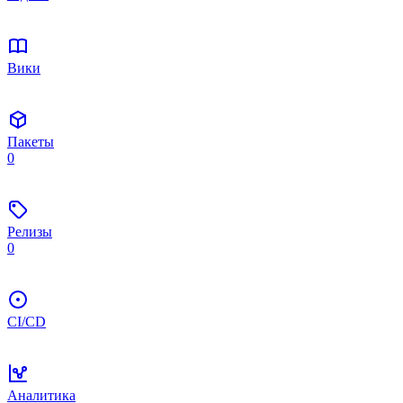
Вики
Пакеты
0
Релизы
0
CI/CD
Аналитика