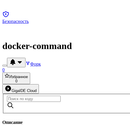
Безопасность
docker-command
Форк
0
Избранное
0
GigaIDE Cloud
Описание