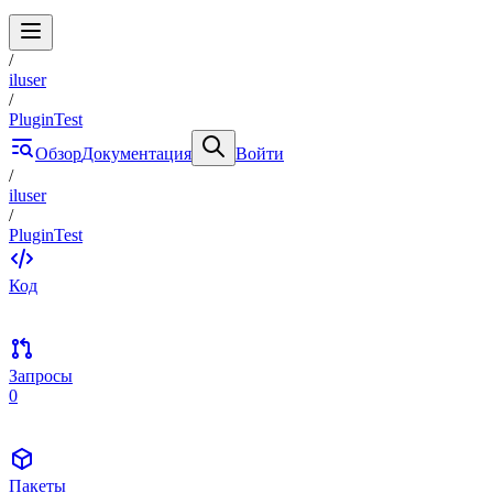
/
iluser
/
PluginTest
Обзор
Документация
Войти
/
iluser
/
PluginTest
Код
Запросы
0
Пакеты