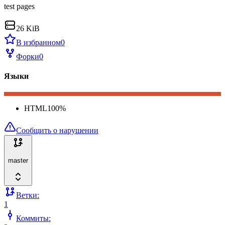
test pages
26 KiB
В избранном
0
Форки
0
Языки
HTML
100
%
Сообщить о нарушении
master
Ветки:
1
Коммиты: