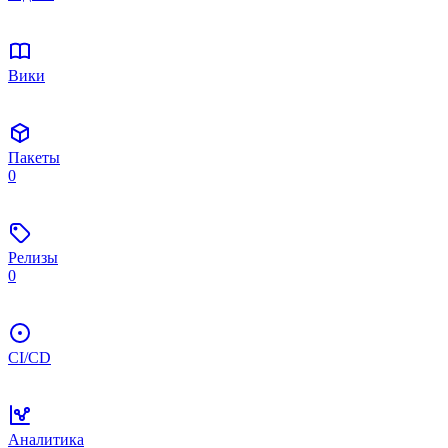
Вики
Пакеты
0
Релизы
0
CI/CD
Аналитика