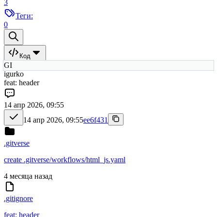
3
Теги:
0
Код
GI
igurko
feat: header
14 апр 2026, 09:55
14 апр 2026, 09:55
ee6f431
.gitverse
create .gitverse/workflows/html_js.yaml
4 месяца назад
.gitignore
feat: header