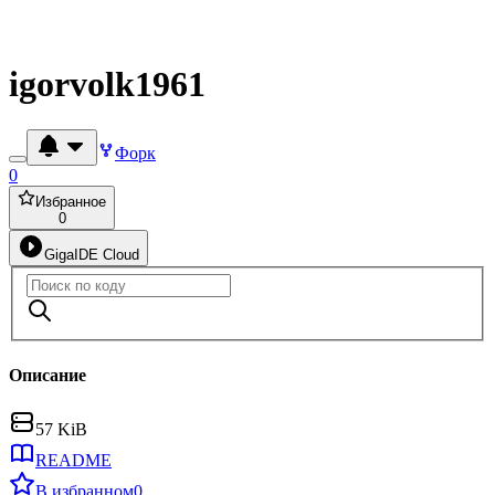
igorvolk1961
Форк
0
Избранное
0
GigaIDE Cloud
Описание
57 KiB
README
В избранном
0