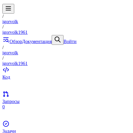
/
igorvolk
/
igorvolk1961
Обзор
Документация
Войти
/
igorvolk
/
igorvolk1961
Код
Запросы
0
Задачи