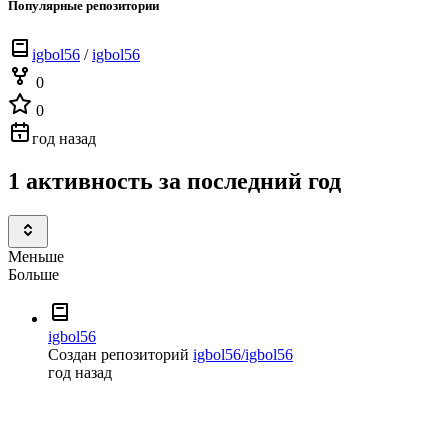
Популярные репозитории
igbol56
/
igbol56
0
0
год назад
1 активность за последний год
Меньше
Больше
igbol56
Создан репозиторий
igbol56/igbol56
год назад