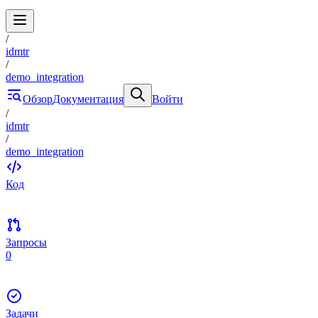
/
idmtr
/
demo_integration
Обзор
Документация
Войти
/
idmtr
/
demo_integration
Код
Запросы
0
Задачи