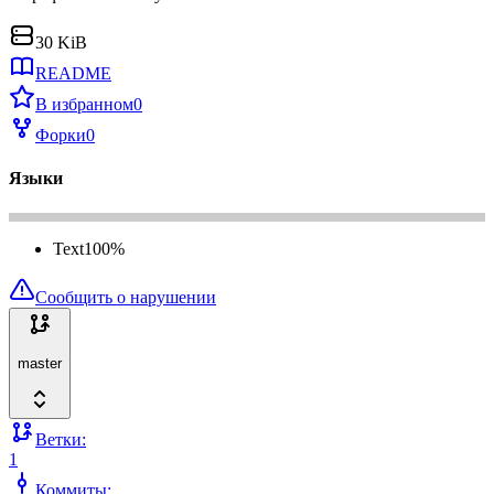
30 KiB
README
В избранном
0
Форки
0
Языки
Text
100
%
Сообщить о нарушении
master
Ветки:
1
Коммиты: