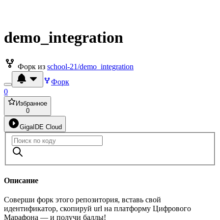
demo_integration
Форк из
school-21/demo_integration
Форк
0
Избранное
0
GigaIDE Cloud
Описание
Соверши форк этого репозитория, вставь свой
идентификатор, скопируй url на платформу Цифрового
Марафона — и получи баллы!