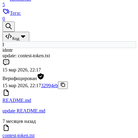
5
Теги:
0
Код
I
idmtr
update: contest-token.txt
15 мар 2026, 22:17
Верифицирован
15 мар 2026, 22:17
32994eb
README.md
update README.md
7 месяцев назад
contest-token.txt