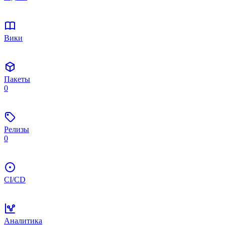
Вики
Пакеты
0
Релизы
0
CI/CD
Аналитика