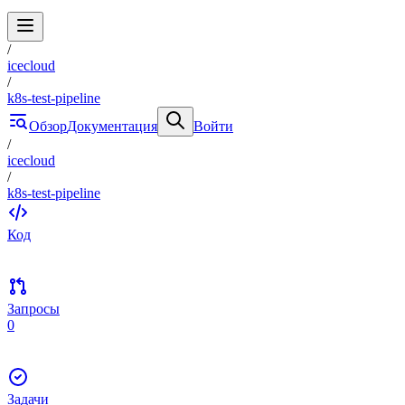
/
icecloud
/
k8s-test-pipeline
Обзор
Документация
Войти
/
icecloud
/
k8s-test-pipeline
Код
Запросы
0
Задачи