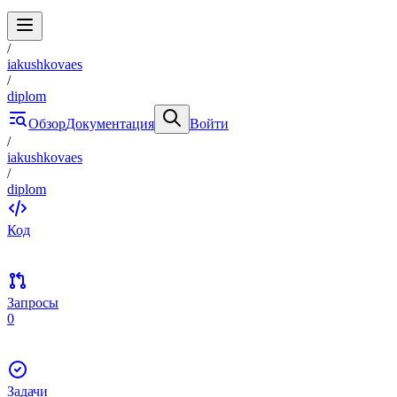
/
iakushkovaes
/
diplom
Обзор
Документация
Войти
/
iakushkovaes
/
diplom
Код
Запросы
0
Задачи