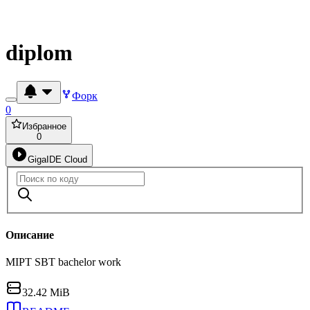
diplom
Форк
0
Избранное
0
GigaIDE Cloud
Описание
MIPT SBT bachelor work
32.42 MiB