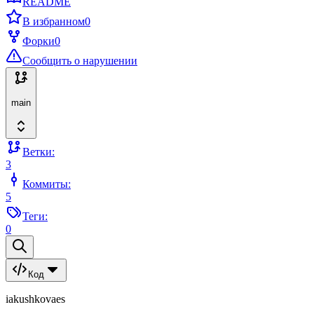
README
В избранном
0
Форки
0
Сообщить о нарушении
main
Ветки:
3
Коммиты:
5
Теги:
0
Код
iakushkovaes