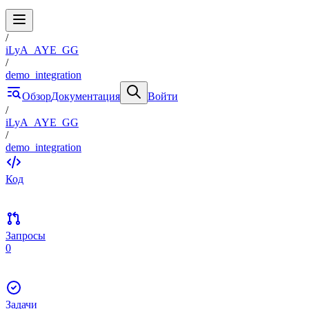
/
iLyA_AYE_GG
/
demo_integration
Обзор
Документация
Войти
/
iLyA_AYE_GG
/
demo_integration
Код
Запросы
0
Задачи