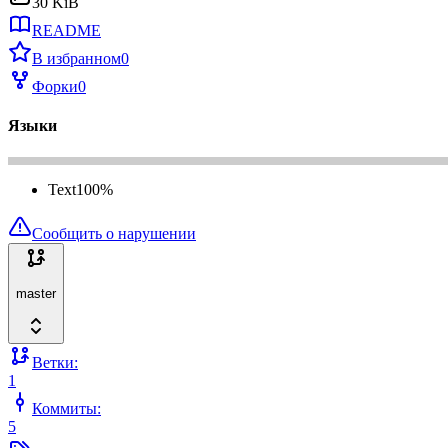
30 KiB
README
В избранном
0
Форки
0
Языки
Text
100
%
Сообщить о нарушении
master
Ветки:
1
Коммиты:
5