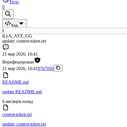
Теги:
0
Код
I
iLyA_AYE_GG
update: contest-token.txt
21 мар 2026, 16:41
Верифицирован
21 мар 2026, 16:41
9767050
README.md
update README.md
6 месяцев назад
contest-token.txt
update: contest-token.txt