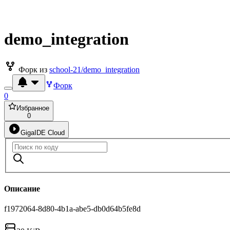
demo_integration
Форк из
school-21/demo_integration
Форк
0
Избранное
0
GigaIDE Cloud
Описание
f1972064-8d80-4b1a-abe5-db0d64b5fe8d