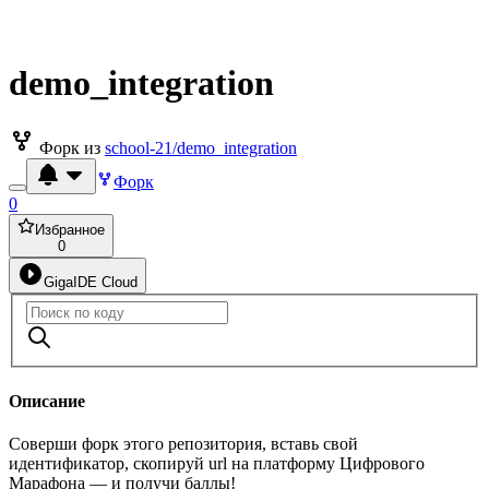
demo_integration
Форк из
school-21/demo_integration
Форк
0
Избранное
0
GigaIDE Cloud
Описание
Соверши форк этого репозитория, вставь свой
идентификатор, скопируй url на платформу Цифрового
Марафона — и получи баллы!