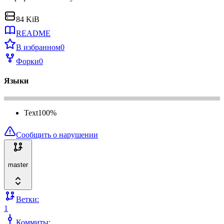
84 KiB
README
В избранном
0
Форки
0
Языки
Text
100
%
Сообщить о нарушении
master
Ветки:
1
Коммиты: