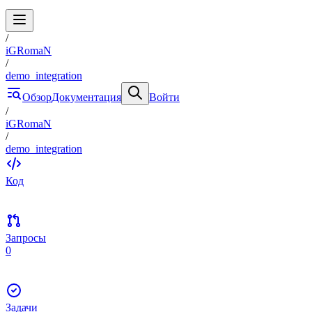
/
iGRomaN
/
demo_integration
Обзор
Документация
Войти
/
iGRomaN
/
demo_integration
Код
Запросы
0
Задачи