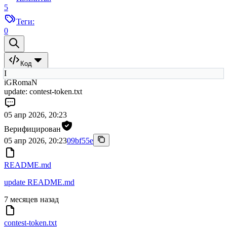
5
Теги:
0
Код
I
iGRomaN
update: contest-token.txt
05 апр 2026, 20:23
Верифицирован
05 апр 2026, 20:23
09bf55e
README.md
update README.md
7 месяцев назад
contest-token.txt